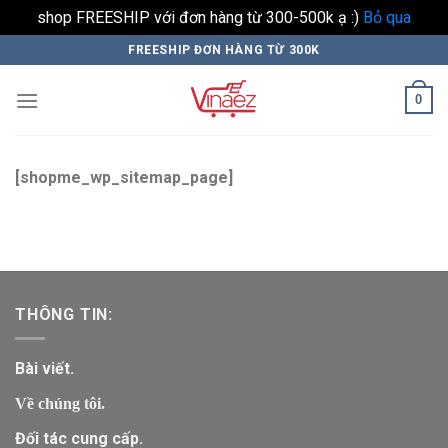
shop FREESHIP với đơn hàng từ 300-500k ạ :)
Bỏ qua
Skip
FREESHIP ĐƠN HÀNG TỪ 300K
to
content
0
[shopme_wp_sitemap_page]
THÔNG TIN:
Bài viết.
Về chúng tôi.
Đối tác cung cấp.