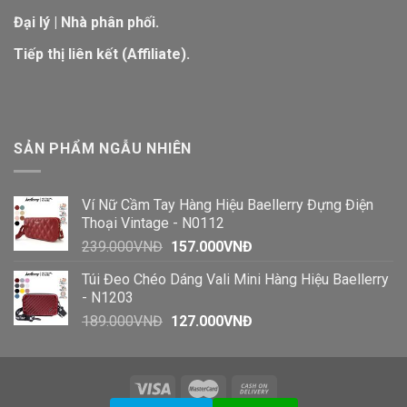
Đại lý | Nhà phân phối.
Tiếp thị liên kết (Affiliate).
SẢN PHẨM NGẪU NHIÊN
Ví Nữ Cầm Tay Hàng Hiệu Baellerry Đựng Điện
Thoại Vintage - N0112
Giá
Giá
239.000
VNĐ
157.000
VNĐ
gốc
hiện
Túi Đeo Chéo Dáng Vali Mini Hàng Hiệu Baellerry
là:
tại
- N1203
239.000VNĐ.
là:
Giá
Giá
189.000
VNĐ
127.000
VNĐ
157.000VNĐ.
gốc
hiện
là:
tại
189.000VNĐ.
là:
127.000VNĐ.