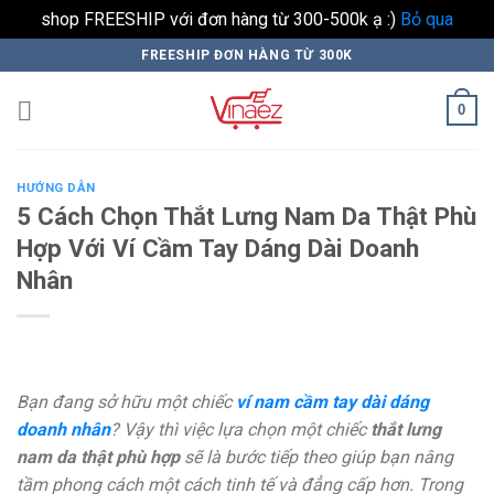
shop FREESHIP với đơn hàng từ 300-500k ạ :)
Bỏ qua
Skip
FREESHIP ĐƠN HÀNG TỪ 300K
to
content
0
HƯỚNG DẪN
5 Cách Chọn Thắt Lưng Nam Da Thật Phù
Hợp Với Ví Cầm Tay Dáng Dài Doanh
Nhân
Bạn đang sở hữu một chiếc
ví nam cầm tay dài dáng
doanh nhân
? Vậy thì việc lựa chọn một chiếc
thắt lưng
nam da thật phù hợp
sẽ là bước tiếp theo giúp bạn nâng
tầm phong cách một cách tinh tế và đẳng cấp hơn. Trong