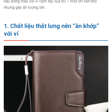
nâu đồng màu với ví cầm tay của tôi – một chi tiết nhỏ
nhưng gây ấn tượng lớn.
1. Chất liệu thắt lưng nên “ăn khớp”
với ví