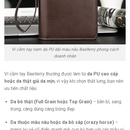
Ví cầm tay nam da PU dài màu nâu Baellerry phong cách
doanh nhân
Ví cầm tay Baellerry thường được làm từ
da PU cao cấp
hoặc da thật giả da mịn
, vì vậy khi chọn thắt lưng, bạn nên
ưu tiên chất liệu:
Da bò thật (Full Grain hoặc Top Grain)
– bền bỉ, sang
trọng, càng dùng càng bóng đẹp.
Da thuộc màu nâu hoặc da bò sáp (crazy horse)
–
mang lại vẻ cổ điển, mạnh mẽ, cực kỳ hợp với các mẫu ví