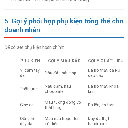
5. Gợi ý phối hợp phụ kiện tổng thể cho
doanh nhân
Để có set phụ kiện hoàn chỉnh:
PHỤ KIỆN
GỢI Ý MÀU SẮC
GỢI Ý CHẤT LIỆU
Ví cầm tay
Da bò thật, da PU
Nâu đất, nâu sáp
dài
cao cấp
Nâu đậm, nâu
Da bò thật, khóa
Thắt lưng
chocolate
kim
Màu tương đồng với
Giày da
Da lộn, da trơn
thắt lưng
Đồng hồ
Màu nâu hoặc đen
Dây da thật
dây da
cổ điển
handmade