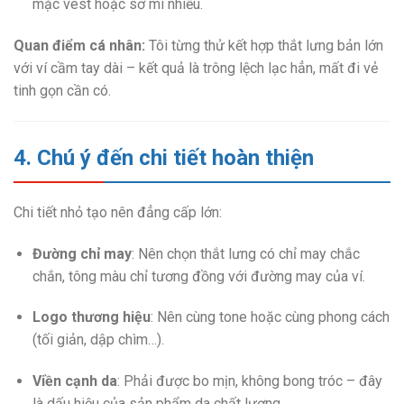
mặc vest hoặc sơ mi nhiều.
Quan điểm cá nhân:
Tôi từng thử kết hợp thắt lưng bản lớn
với ví cầm tay dài – kết quả là trông lệch lạc hẳn, mất đi vẻ
tinh gọn cần có.
4. Chú ý đến chi tiết hoàn thiện
Chi tiết nhỏ tạo nên đẳng cấp lớn:
Đường chỉ may
: Nên chọn thắt lưng có chỉ may chắc
chắn, tông màu chỉ tương đồng với đường may của ví.
Logo thương hiệu
: Nên cùng tone hoặc cùng phong cách
(tối giản, dập chìm…).
Viền cạnh da
: Phải được bo mịn, không bong tróc – đây
là dấu hiệu của sản phẩm da chất lượng.