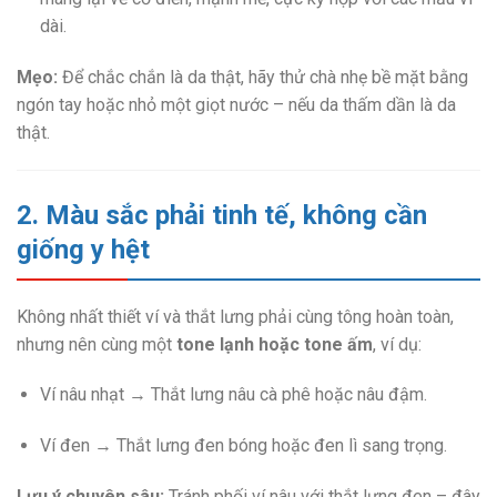
dài.
Mẹo:
Để chắc chắn là da thật, hãy thử chà nhẹ bề mặt bằng
ngón tay hoặc nhỏ một giọt nước – nếu da thấm dần là da
thật.
2. Màu sắc phải tinh tế, không cần
giống y hệt
Không nhất thiết ví và thắt lưng phải cùng tông hoàn toàn,
nhưng nên cùng một
tone lạnh hoặc tone ấm
, ví dụ:
Ví nâu nhạt → Thắt lưng nâu cà phê hoặc nâu đậm.
Ví đen → Thắt lưng đen bóng hoặc đen lì sang trọng.
Lưu ý chuyên sâu:
Tránh phối ví nâu với thắt lưng đen – đây