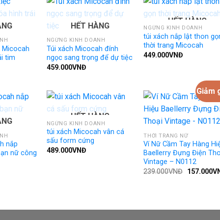
HẾT HÀNG
ÀNG
HẾT HÀNG
NGỪNG KINH DOANH
túi xách nắp lật thon gọ
ANH
NGỪNG KINH DOANH
thời trang Micocah
c Micocah
Túi xách Micocah đính
449.000
VNĐ
i tim
ngọc sang trọng để dự tiệc
459.000
VNĐ
Giảm g
HẾT HÀNG
ÀNG
NGỪNG KINH DOANH
túi xách Micocah vân cá
ANH
THỜI TRANG NỮ
sấu form cứng
ah nắp
Ví Nữ Cầm Tay Hàng Hi
489.000
VNĐ
bạn nữ công
Baellerry Đựng Điện Tho
Vintage – N0112
Giá
239.000
VNĐ
157.000
V
gốc
là:
239.000VN