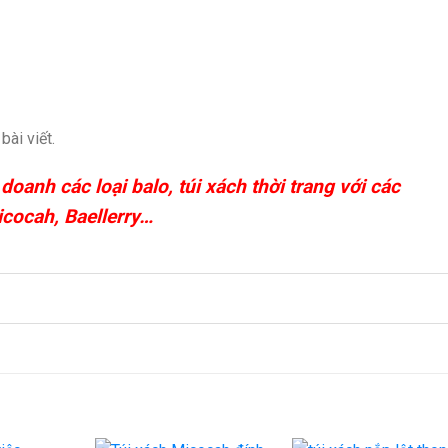
ài viết.
anh các loại balo, túi xách thời trang với các
icocah, Baellerry…