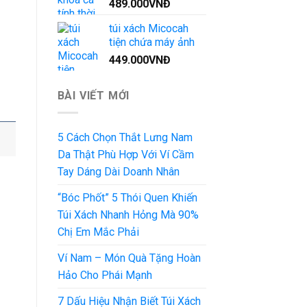
489.000
VNĐ
túi xách Micocah
tiện chứa máy ảnh
449.000
VNĐ
BÀI VIẾT MỚI
5 Cách Chọn Thắt Lưng Nam
Da Thật Phù Hợp Với Ví Cầm
Tay Dáng Dài Doanh Nhân
“Bóc Phốt” 5 Thói Quen Khiến
Túi Xách Nhanh Hỏng Mà 90%
Chị Em Mắc Phải
Ví Nam – Món Quà Tặng Hoàn
Hảo Cho Phái Mạnh
7 Dấu Hiệu Nhận Biết Túi Xách