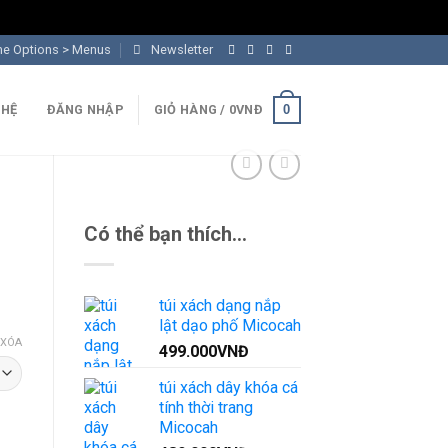
me Options > Menus
Newsletter
0
 HỆ
ĐĂNG NHẬP
GIỎ HÀNG /
0
VNĐ
Có thể bạn thích…
túi xách dạng nắp
lật dạo phố Micocah
XÓA
499.000
VNĐ
túi xách dây khóa cá
tính thời trang
Micocah
lượng