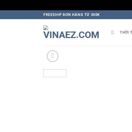
Skip
FREESHIP ĐƠN HÀNG TỪ 300K
to
content
THỜI 