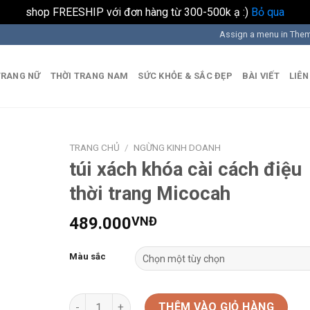
shop FREESHIP với đơn hàng từ 300-500k ạ :)
Bỏ qua
Assign a menu in The
TRANG NỮ
THỜI TRANG NAM
SỨC KHỎE & SẮC ĐẸP
BÀI VIẾT
LIÊN
TRANG CHỦ
/
NGỪNG KINH DOANH
túi xách khóa cài cách điệu
thời trang Micocah
489.000
VNĐ
Màu sắc
túi xách khóa cài cách điệu thời trang Micocah số 
THÊM VÀO GIỎ HÀNG