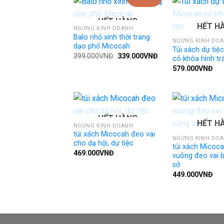
HẾT HÀNG
HẾT H
NGỪNG KINH DOANH
Balo nhỏ xinh thời trang
NGỪNG KINH DO
dạo phố Micocah
Túi xách dự tiệ
Giá
Giá
399.000
VNĐ
339.000
VNĐ
có khóa hình trá
gốc
hiện
579.000
VNĐ
là:
tại
399.000VNĐ.
là:
339.000VNĐ.
HẾT HÀNG
HẾT H
NGỪNG KINH DOANH
túi xách Micocah đeo vai
NGỪNG KINH DO
cho dạ hội, dự tiệc
túi xách Micoc
469.000
VNĐ
vuông đeo vai 
sở
449.000
VNĐ