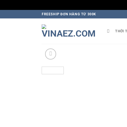
Skip
FREESHIP ĐƠN HÀNG TỪ 300K
to
content
THỜI 