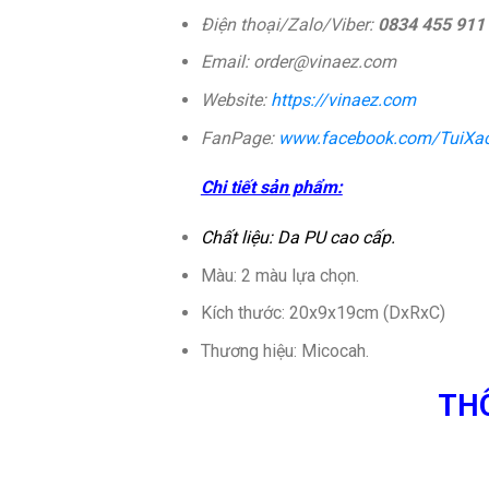
Điện thoại/Zalo/Viber:
0834 455 911
Email: order@vinaez.com
Website:
https://vinaez.com
FanPage:
www.facebook.com/TuiXa
Chi tiết sản phẩm:
Chất liệu: Da PU cao cấp.
Màu: 2 màu lựa chọn.
Kích thước: 20x9x19cm (DxRxC)
Thương hiệu: Micocah.
THÔ