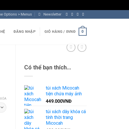
me Options > Menus
Newsletter
0
 HỆ
ĐĂNG NHẬP
GIỎ HÀNG /
0
VNĐ
Có thể bạn thích…
túi xách Micocah
tiện chứa máy ảnh
XÓA
449.000
VNĐ
túi xách dây khóa cá
tính thời trang
Micocah
ố lượng