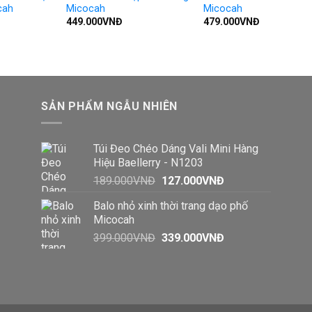
cah
Micocah
Micocah
449.000
VNĐ
479.000
VNĐ
SẢN PHẨM NGẪU NHIÊN
Túi Đeo Chéo Dáng Vali Mini Hàng
Hiệu Baellerry - N1203
Giá
Giá
189.000
VNĐ
127.000
VNĐ
gốc
hiện
Balo nhỏ xinh thời trang dạo phố
là:
tại
Micocah
189.000VNĐ.
là:
Giá
Giá
399.000
VNĐ
339.000
VNĐ
127.000VNĐ.
gốc
hiện
là:
tại
399.000VNĐ.
là:
339.000VNĐ.