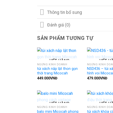
Thông tin bổ sung
Đánh giá (0)
SẢN PHẨM TƯƠNG TỰ
HẾT HÀNG
HẾT H
NGỪNG KINH DOANH
NGỪNG KINH DO
túi xách nắp lật thon gọn
NSD436 – túi x
thời trang Micocah
hình voi Micoca
449.000
VNĐ
479.000
VNĐ
HẾT HÀNG
HẾT H
NGỪNG KINH DOANH
NGỪNG KINH DO
balo mini Micocah phong
túi xách khóa c