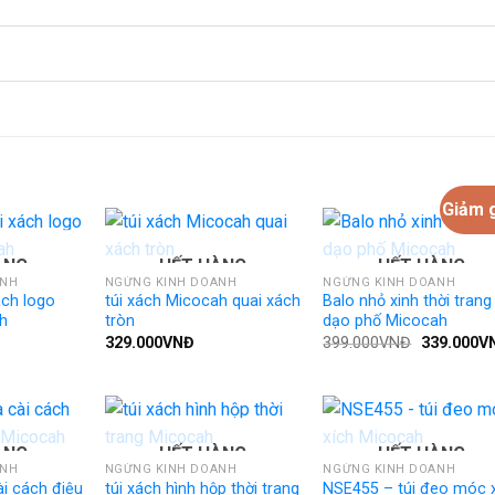
Giảm g
ÀNG
HẾT HÀNG
HẾT HÀNG
ANH
NGỪNG KINH DOANH
NGỪNG KINH DOANH
ách logo
túi xách Micocah quai xách
Balo nhỏ xinh thời trang
h
tròn
dạo phố Micocah
Giá
329.000
VNĐ
399.000
VNĐ
339.000
V
gốc
là:
399.000VN
ÀNG
HẾT HÀNG
HẾT HÀNG
ANH
NGỪNG KINH DOANH
NGỪNG KINH DOANH
ài cách điệu
túi xách hình hộp thời trang
NSE455 – túi đeo móc 